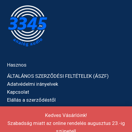
Hasznos
ÁLTALÁNOS SZERZŐDÉSI FELTÉTELEK (ÁSZF)
Adatvédelmi irányelvek
Kapcsolat
Elállás a szerződéstől
Kedves Vásárlóink!
Szabadság miatt az online rendelés augusztus 23.-ig
szünetel!