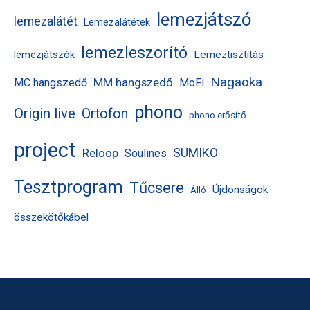
lemezjátszó
lemezalátét
Lemezalátétek
lemezleszorító
Lemeztisztítás
lemezjátszók
Nagaoka
MM hangszedő
MC hangszedő
MoFi
phono
Origin live
Ortofon
phono erősítő
project
Reloop
SUMIKO
Soulines
Tesztprogram
Tűcsere
Újdonságok
Álló
összekötőkábel