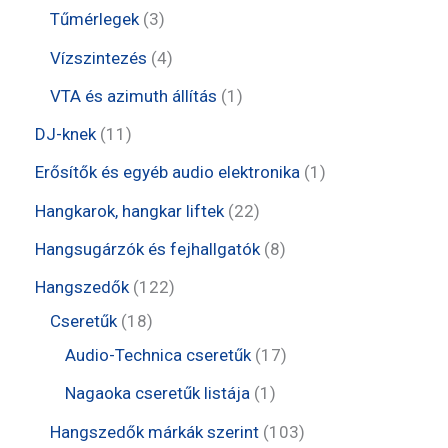
é
k
m
e
e
t
3
Tűmérlegek
3
k
é
r
r
e
t
4
Vízszintezés
4
k
m
m
r
e
t
1
VTA és azimuth állítás
1
é
é
m
r
e
t
1
DJ-knek
11
k
k
é
m
r
e
1
1
Erősítők és egyéb audio elektronika
1
k
é
m
r
t
t
2
Hangkarok, hangkar liftek
22
k
é
m
e
e
2
8
Hangsugárzók és fejhallgatók
8
k
é
r
r
t
t
1
Hangszedők
122
k
m
m
e
e
1
2
Cseretűk
18
é
é
r
r
8
2
1
Audio-Technica cseretűk
17
k
k
m
m
t
t
7
1
Nagaoka cseretűk listája
1
é
é
e
e
t
t
1
Hangszedők márkák szerint
103
k