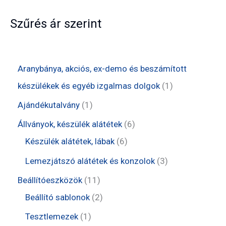
Szűrés ár szerint
Aranybánya, akciós, ex-demo és beszámított
1
készülékek és egyéb izgalmas dolgok
1
t
1
Ajándékutalvány
1
e
t
6
Állványok, készülék alátétek
6
r
e
6
t
Készülék alátétek, lábak
6
m
r
t
e
3
Lemezjátszó alátétek és konzolok
3
é
m
e
r
t
1
Beállítóeszközök
11
k
é
r
m
e
1
2
Beállító sablonok
2
k
m
é
r
t
t
1
Tesztlemezek
1