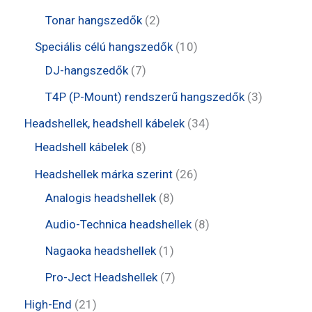
k
m
r
r
e
0
2
Tonar hangszedők
2
é
m
m
r
t
t
1
Speciális célú hangszedők
10
k
é
é
m
e
e
7
0
DJ-hangszedők
7
k
k
é
r
r
t
t
3
T4P (P-Mount) rendszerű hangszedők
3
k
m
m
e
e
t
3
Headshellek, headshell kábelek
34
é
é
r
r
e
8
4
Headshell kábelek
8
k
k
m
m
r
t
t
2
Headshellek márka szerint
26
é
é
m
e
e
8
6
Analogis headshellek
8
k
k
é
r
r
t
t
8
Audio-Technica headshellek
8
k
m
m
e
e
t
1
Nagaoka headshellek
1
é
é
r
r
e
t
7
Pro-Ject Headshellek
7
k
k
m
m
r
e
t
2
High-End
21