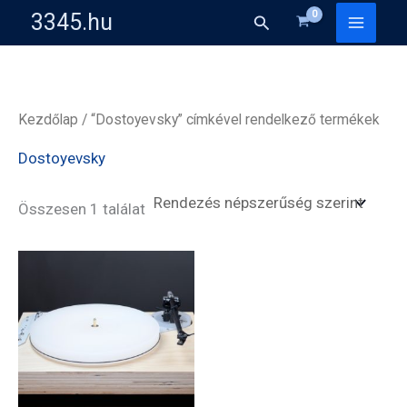
Skip
3345.hu
Search
to
content
Kezdőlap
/ “Dostoyevsky” címkével rendelkező termékek
Dostoyevsky
Összesen 1 találat