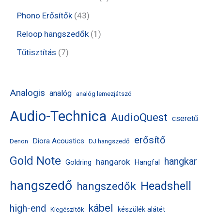
k
m
m
e
e
t
4
Phono Erősítők
43
é
é
r
r
e
3
1
Reloop hangszedők
1
k
k
m
m
r
t
t
7
Tűtisztítás
7
é
é
m
e
e
t
k
k
é
r
r
e
Analogis
analóg
analóg lemezjátszó
k
m
m
r
Audio-Technica
é
AudioQuest
é
m
cseretű
k
k
é
erősítő
Diora Acoustics
Denon
DJ hangszedő
k
Gold Note
hangkar
hangarok
Hangfal
Goldring
hangszedő
Headshell
hangszedők
kábel
high-end
készülék alátét
Kiegészítők