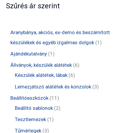
Szűrés ár szerint
Aranybánya, akciós, ex-demo és beszámított
1
készülékek és egyéb izgalmas dolgok
1
t
1
Ajándékutalvány
1
e
t
6
Állványok, készülék alátétek
6
r
e
6
t
Készülék alátétek, lábak
6
m
r
t
e
3
Lemezjátszó alátétek és konzolok
3
é
m
e
r
t
1
Beállítóeszközök
11
k
é
r
m
e
1
2
Beállító sablonok
2
k
m
é
r
t
t
1
Tesztlemezek
1
é
k
m
e
e
t
3
Tűmérlegek
3