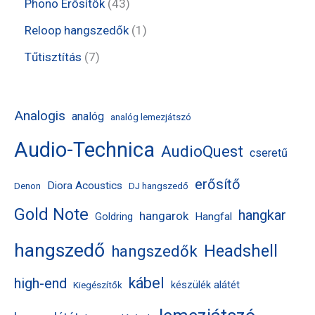
4
Phono Erősítők
43
é
é
r
r
e
3
1
Reloop hangszedők
1
k
k
m
m
r
t
t
7
Tűtisztítás
7
é
é
m
e
e
t
k
k
é
r
r
e
Analogis
analóg
analóg lemezjátszó
k
m
m
r
Audio-Technica
é
AudioQuest
é
m
cseretű
k
k
é
erősítő
Diora Acoustics
Denon
DJ hangszedő
k
Gold Note
hangkar
hangarok
Hangfal
Goldring
hangszedő
Headshell
hangszedők
kábel
high-end
készülék alátét
Kiegészítők