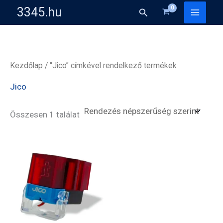
Skip
3345.hu
Search
to
content
Kezdőlap
/ “Jico” címkével rendelkező termékek
Jico
Összesen 1 találat