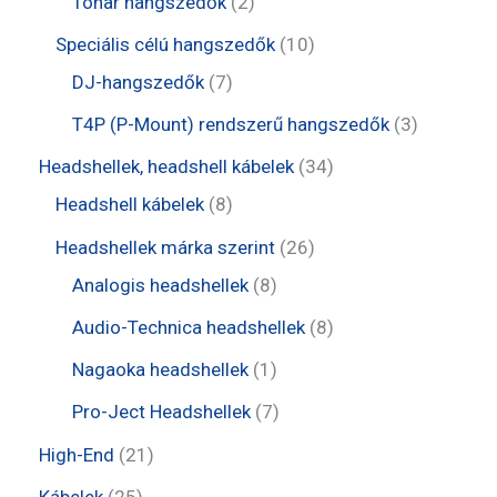
2
Tonar hangszedők
2
é
m
m
r
t
t
1
Speciális célú hangszedők
10
k
é
é
m
e
e
7
0
DJ-hangszedők
7
k
k
é
r
r
t
t
3
T4P (P-Mount) rendszerű hangszedők
3
k
m
m
e
e
t
3
Headshellek, headshell kábelek
34
é
é
r
r
e
8
4
Headshell kábelek
8
k
k
m
m
r
t
t
2
Headshellek márka szerint
26
é
é
m
e
e
8
6
Analogis headshellek
8
k
k
é
r
r
t
t
8
Audio-Technica headshellek
8
k
m
m
e
e
t
1
Nagaoka headshellek
1
é
é
r
r
e
t
7
Pro-Ject Headshellek
7
k
k
m
m
r
e
t
2
High-End
21
é
é
m
r
e
1
2
Kábelek
25