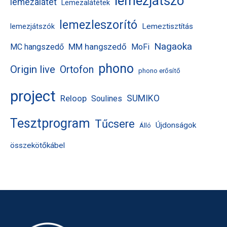
lemezjátszó
lemezalátét
Lemezalátétek
lemezleszorító
Lemeztisztítás
lemezjátszók
Nagaoka
MM hangszedő
MC hangszedő
MoFi
phono
Origin live
Ortofon
phono erősítő
project
Reloop
SUMIKO
Soulines
Tesztprogram
Tűcsere
Újdonságok
Álló
összekötőkábel