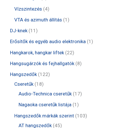
k
é
r
r
e
t
4
Vízszintezés
4
k
m
m
r
e
t
1
VTA és azimuth állítás
1
é
é
m
r
e
t
1
DJ-knek
11
k
k
é
m
r
e
1
1
Erősítők és egyéb audio elektronika
1
k
é
m
r
t
t
2
Hangkarok, hangkar liftek
22
k
é
m
e
e
2
8
Hangsugárzók és fejhallgatók
8
k
é
r
r
t
t
1
Hangszedők
122
k
m
m
e
e
1
2
Cseretűk
18
é
é
r
r
8
2
1
Audio-Technica cseretűk
17
k
k
m
m
t
t
7
1
Nagaoka cseretűk listája
1
é
é
e
e
t
t
1
Hangszedők márkák szerint
103
k
k
r
r
e
e
4
0
AT hangszedők
45