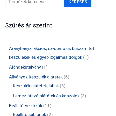
KERESÉS
Szűrés ár szerint
Aranybánya, akciós, ex-demo és beszámított
1
készülékek és egyéb izgalmas dolgok
1
t
1
Ajándékutalvány
1
e
t
6
Állványok, készülék alátétek
6
r
e
6
t
Készülék alátétek, lábak
6
m
r
t
e
3
Lemezjátszó alátétek és konzolok
3
é
m
e
r
t
1
Beállítóeszközök
11
k
é
r
m
e
1
2
Beállító sablonok
2