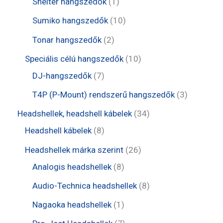
1
Shelter hangszedők
1
k
é
r
e
e
t
1
Sumiko hangszedők
10
k
m
r
r
e
0
2
Tonar hangszedők
2
é
m
m
r
t
t
1
Speciális célú hangszedők
10
k
é
é
m
e
e
7
0
DJ-hangszedők
7
k
k
é
r
r
t
t
3
T4P (P-Mount) rendszerű hangszedők
3
k
m
m
e
e
t
3
Headshellek, headshell kábelek
34
é
é
r
r
e
8
4
Headshell kábelek
8
k
k
m
m
r
t
t
2
Headshellek márka szerint
26
é
é
m
e
e
8
6
Analogis headshellek
8
k
k
é
r
r
t
t
8
Audio-Technica headshellek
8
k
m
m
e
e
t
1
Nagaoka headshellek
1
é
é
r
r
e
t