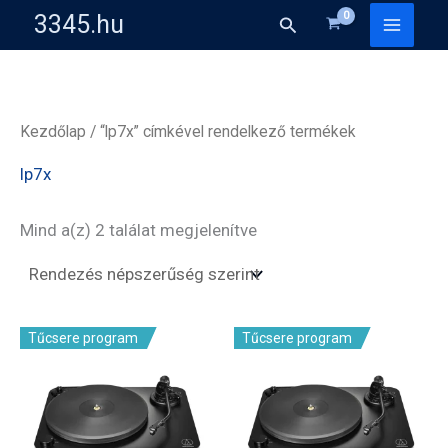
Skip
3345.hu
Search
to
content
Kezdőlap
/ “lp7x” címkével rendelkező termékek
lp7x
Sorted
Mind a(z) 2 találat megjelenítve
by
popularity
Tűcsere program
Tűcsere program