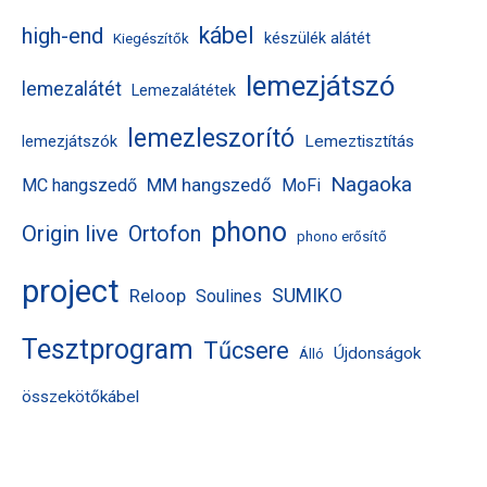
kábel
high-end
készülék alátét
Kiegészítők
lemezjátszó
lemezalátét
Lemezalátétek
lemezleszorító
Lemeztisztítás
lemezjátszók
Nagaoka
MM hangszedő
MC hangszedő
MoFi
phono
Origin live
Ortofon
phono erősítő
project
Reloop
SUMIKO
Soulines
Tesztprogram
Tűcsere
Újdonságok
Álló
összekötőkábel