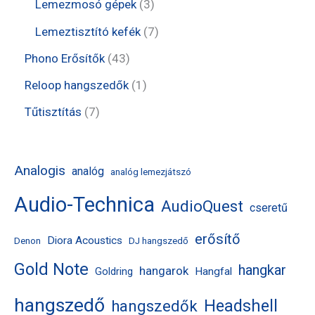
e
3
3
Lemezmosó gépek
3
k
é
r
r
t
t
7
Lemeztisztító kefék
7
k
m
m
e
e
t
4
Phono Erősítők
43
é
é
r
r
e
3
1
Reloop hangszedők
1
k
k
m
m
r
t
t
7
Tűtisztítás
7
é
é
m
e
e
t
k
k
é
r
r
e
Analogis
analóg
analóg lemezjátszó
k
m
m
r
Audio-Technica
é
AudioQuest
é
m
cseretű
k
k
é
erősítő
Diora Acoustics
Denon
DJ hangszedő
k
Gold Note
hangkar
hangarok
Hangfal
Goldring
hangszedő
Headshell
hangszedők