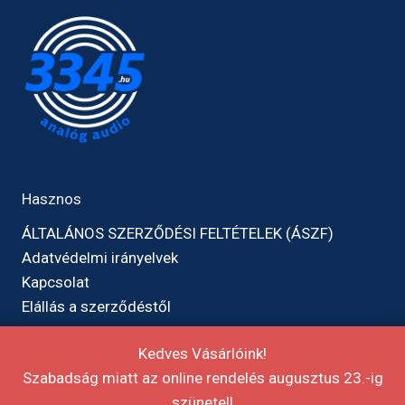
Hasznos
ÁLTALÁNOS SZERZŐDÉSI FELTÉTELEK (ÁSZF)
Adatvédelmi irányelvek
Kapcsolat
Elállás a szerződéstől
Kedves Vásárlóink!
Szabadság miatt az online rendelés augusztus 23.-ig
szünetel!