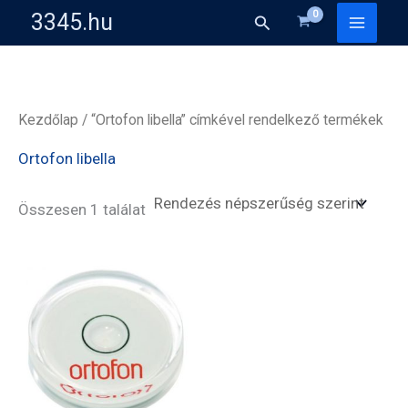
Skip
3345.hu
Search
to
content
Kezdőlap
/ “Ortofon libella” címkével rendelkező termékek
Ortofon libella
Összesen 1 találat