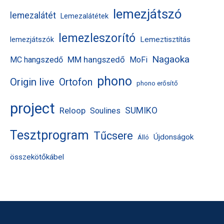
lemezjátszó
lemezalátét
Lemezalátétek
lemezleszorító
Lemeztisztítás
lemezjátszók
Nagaoka
MM hangszedő
MC hangszedő
MoFi
phono
Origin live
Ortofon
phono erősítő
project
Reloop
SUMIKO
Soulines
Tesztprogram
Tűcsere
Újdonságok
Álló
összekötőkábel