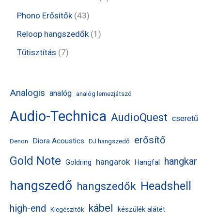
k
m
m
e
e
t
4
Phono Erősítők
43
é
é
r
r
e
3
1
Reloop hangszedők
1
k
k
m
m
r
t
t
7
Tűtisztítás
7
é
é
m
e
e
t
k
k
é
r
r
e
Analogis
analóg
analóg lemezjátszó
k
m
m
r
Audio-Technica
é
AudioQuest
é
m
cseretű
k
k
é
erősítő
Diora Acoustics
Denon
DJ hangszedő
k
Gold Note
hangkar
hangarok
Hangfal
Goldring
hangszedő
Headshell
hangszedők
kábel
high-end
készülék alátét
Kiegészítők