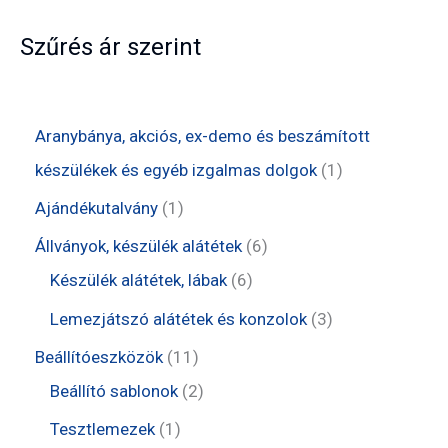
Szűrés ár szerint
Aranybánya, akciós, ex-demo és beszámított
1
készülékek és egyéb izgalmas dolgok
1
t
1
Ajándékutalvány
1
e
t
6
Állványok, készülék alátétek
6
r
e
6
t
Készülék alátétek, lábak
6
m
r
t
e
3
Lemezjátszó alátétek és konzolok
3
é
m
e
r
t
1
Beállítóeszközök
11
k
é
r
m
e
1
2
Beállító sablonok
2
k
m
é
r
t
t
1
Tesztlemezek
1