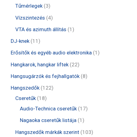
é
k
m
e
e
t
3
Tűmérlegek
3
k
é
r
r
e
t
4
Vízszintezés
4
k
m
m
r
e
t
1
VTA és azimuth állítás
1
é
é
m
r
e
t
1
DJ-knek
11
k
k
é
m
r
e
1
1
Erősítők és egyéb audio elektronika
1
k
é
m
r
t
t
2
Hangkarok, hangkar liftek
22
k
é
m
e
e
2
8
Hangsugárzók és fejhallgatók
8
k
é
r
r
t
t
1
Hangszedők
122
k
m
m
e
e
1
2
Cseretűk
18
é
é
r
r
8
2
1
Audio-Technica cseretűk
17
k
k
m
m
t
t
7
1
Nagaoka cseretűk listája
1
é
é
e
e
t
t
1
Hangszedők márkák szerint
103
k