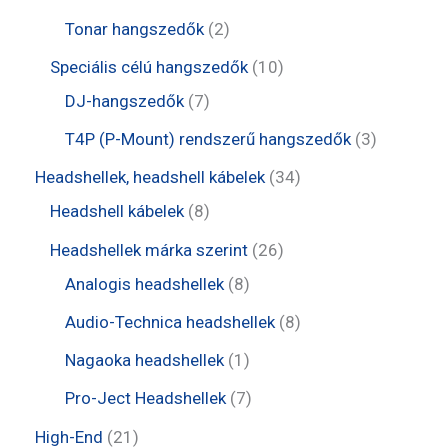
k
m
r
r
e
0
2
Tonar hangszedők
2
é
m
m
r
t
t
1
Speciális célú hangszedők
10
k
é
é
m
e
e
7
0
DJ-hangszedők
7
k
k
é
r
r
t
t
3
T4P (P-Mount) rendszerű hangszedők
3
k
m
m
e
e
t
3
Headshellek, headshell kábelek
34
é
é
r
r
e
8
4
Headshell kábelek
8
k
k
m
m
r
t
t
2
Headshellek márka szerint
26
é
é
m
e
e
8
6
Analogis headshellek
8
k
k
é
r
r
t
t
8
Audio-Technica headshellek
8
k
m
m
e
e
t
1
Nagaoka headshellek
1
é
é
r
r
e
t
7
Pro-Ject Headshellek
7
k
k
m
m
r
e
t
2
High-End
21