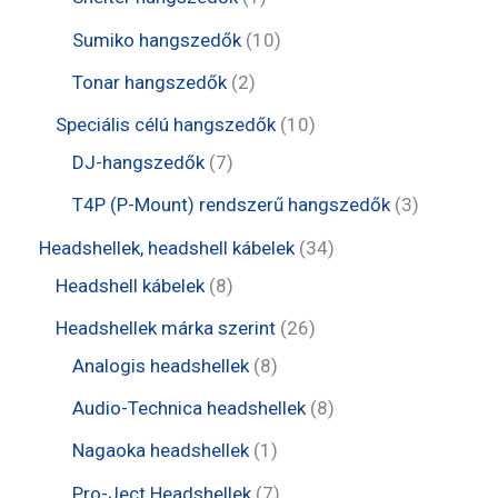
k
é
r
e
e
t
1
Sumiko hangszedők
10
k
m
r
r
e
0
2
Tonar hangszedők
2
é
m
m
r
t
t
1
Speciális célú hangszedők
10
k
é
é
m
e
e
7
0
DJ-hangszedők
7
k
k
é
r
r
t
t
3
T4P (P-Mount) rendszerű hangszedők
3
k
m
m
e
e
t
3
Headshellek, headshell kábelek
34
é
é
r
r
e
8
4
Headshell kábelek
8
k
k
m
m
r
t
t
2
Headshellek márka szerint
26
é
é
m
e
e
8
6
Analogis headshellek
8
k
k
é
r
r
t
t
8
Audio-Technica headshellek
8
k
m
m
e
e
t
1
Nagaoka headshellek
1
é
é
r
r
e
t
7
Pro-Ject Headshellek
7