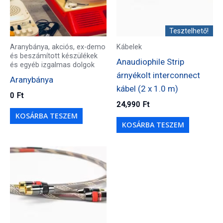
Tesztelhető!
Aranybánya, akciós, ex-demo
Kábelek
és beszámított készülékek
Anaudiophile Strip
és egyéb izgalmas dolgok
árnyékolt interconnect
Aranybánya
kábel (2 x 1.0 m)
0
Ft
24,990
Ft
KOSÁRBA TESZEM
KOSÁRBA TESZEM