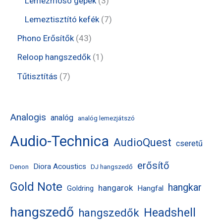
Lemezmosó gépek
3
k
é
r
r
t
t
7
Lemeztisztító kefék
7
k
m
m
e
e
t
4
Phono Erősítők
43
é
é
r
r
e
3
1
Reloop hangszedők
1
k
k
m
m
r
t
t
7
Tűtisztítás
7
é
é
m
e
e
t
k
k
é
r
r
e
Analogis
analóg
analóg lemezjátszó
k
m
m
r
Audio-Technica
é
AudioQuest
é
m
cseretű
k
k
é
erősítő
Diora Acoustics
Denon
DJ hangszedő
k
Gold Note
hangkar
hangarok
Hangfal
Goldring
hangszedő
Headshell
hangszedők