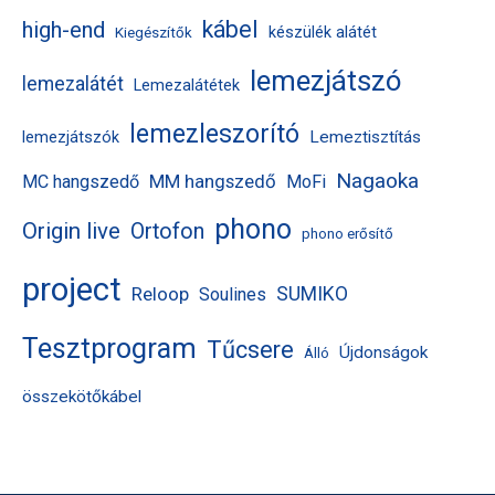
kábel
high-end
készülék alátét
Kiegészítők
lemezjátszó
lemezalátét
Lemezalátétek
lemezleszorító
Lemeztisztítás
lemezjátszók
Nagaoka
MM hangszedő
MC hangszedő
MoFi
phono
Origin live
Ortofon
phono erősítő
project
Reloop
SUMIKO
Soulines
Tesztprogram
Tűcsere
Újdonságok
Álló
összekötőkábel