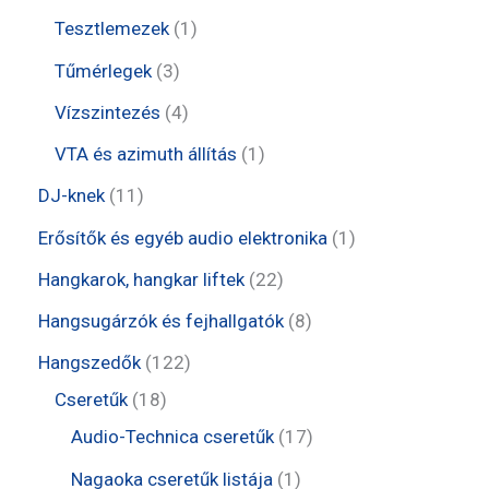
k
m
é
r
t
t
1
Tesztlemezek
1
é
k
m
e
e
t
3
Tűmérlegek
3
k
é
r
r
e
t
4
Vízszintezés
4
k
m
m
r
e
t
1
VTA és azimuth állítás
1
é
é
m
r
e
t
1
DJ-knek
11
k
k
é
m
r
e
1
1
Erősítők és egyéb audio elektronika
1
k
é
m
r
t
t
2
Hangkarok, hangkar liftek
22
k
é
m
e
e
2
8
Hangsugárzók és fejhallgatók
8
k
é
r
r
t
t
1
Hangszedők
122
k
m
m
e
e
1
2
Cseretűk
18
é
é
r
r
8
2
1
Audio-Technica cseretűk
17
k
k
m
m
t
t
7
1
Nagaoka cseretűk listája
1