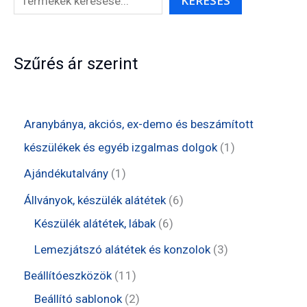
KERESÉS
Szűrés ár szerint
Aranybánya, akciós, ex-demo és beszámított
1
készülékek és egyéb izgalmas dolgok
1
t
1
Ajándékutalvány
1
e
t
6
Állványok, készülék alátétek
6
r
e
6
t
Készülék alátétek, lábak
6
m
r
t
e
3
Lemezjátszó alátétek és konzolok
3
é
m
e
r
t
1
Beállítóeszközök
11
k
é
r
m
e
1
2
Beállító sablonok
2