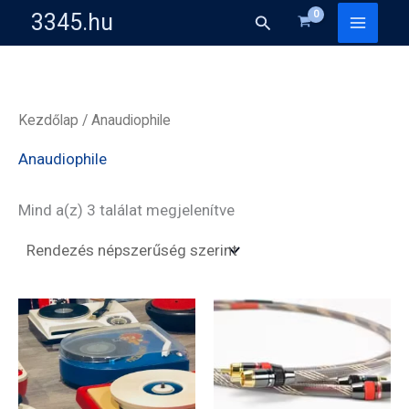
Skip
3345.hu
Search
to
content
Kezdőlap
/ Anaudiophile
Anaudiophile
Sorted
Mind a(z) 3 találat megjelenítve
by
popularity